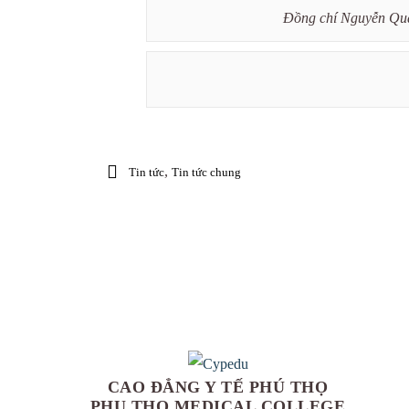
Đồng chí Nguyễn Quan
,
Tin tức
Tin tức chung
CAO ĐẲNG Y TẾ PHÚ THỌ
PHU THO MEDICAL COLLEGE