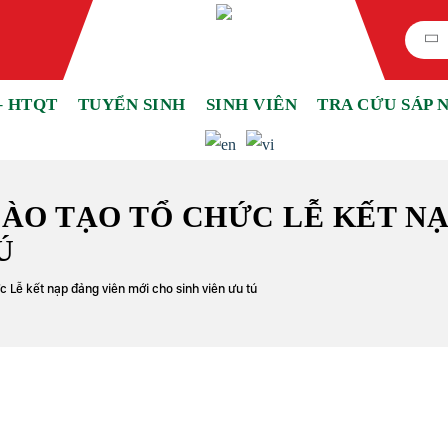
– HTQT
TUYỂN SINH
SINH VIÊN
TRA CỨU SÁP 
ĐÀO TẠO TỔ CHỨC LỄ KẾT N
Ú
c Lễ kết nạp đảng viên mới cho sinh viên ưu tú