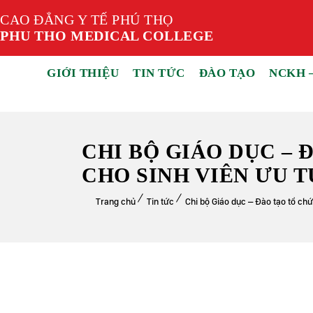
CAO ĐẲNG Y TẾ PHÚ THỌ
PHU THO MEDICAL COLLEGE
GIỚI THIỆU
TIN TỨC
ĐÀO TẠO
NCKH 
CHI BỘ GIÁO DỤC – 
CHO SINH VIÊN ƯU T
Trang chủ
Tin tức
Chi bộ Giáo dục – Đào tạo tổ chứ