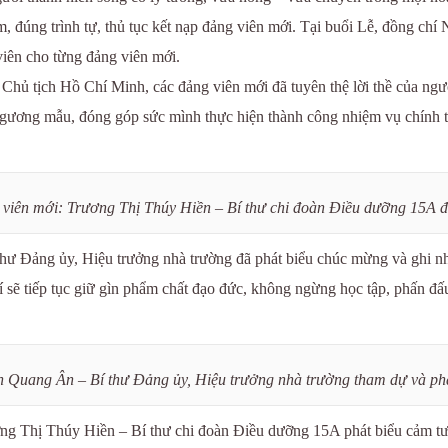
êm, đúng trình tự, thủ tục kết nạp đảng viên mới. Tại buổi Lễ, đồng c
viên cho từng đảng viên mới.
hủ tịch Hồ Chí Minh, các đảng viên mới đã tuyên thệ lời thề của ngư
n gương mẫu, đóng góp sức mình thực hiện thành công nhiệm vụ chính 
viên mới: Trương Thị Thúy Hiền – Bí thư chi đoàn Điều dưỡng 15A đọ
ư Đảng ủy, Hiệu trưởng nhà trường đã phát biểu chúc mừng và ghi nhậ
sẽ tiếp tục giữ gìn phẩm chất đạo đức, không ngừng học tập, phấn đấ
 Quang Ân – Bí thư Đảng ủy, Hiệu trưởng nhà trường tham dự và phát 
ơng Thị Thúy Hiền – Bí thư chi đoàn Điều dưỡng 15A phát biểu cảm t