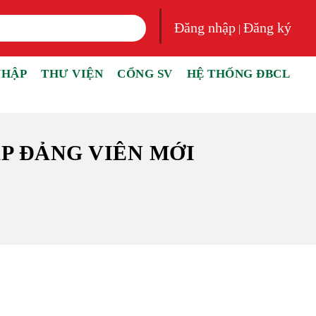
Đăng nhập
Đăng ký
|
NHẬP
THƯ VIỆN
CỔNG SV
HỆ THỐNG ĐBCL
ẠP ĐẢNG VIÊN MỚI