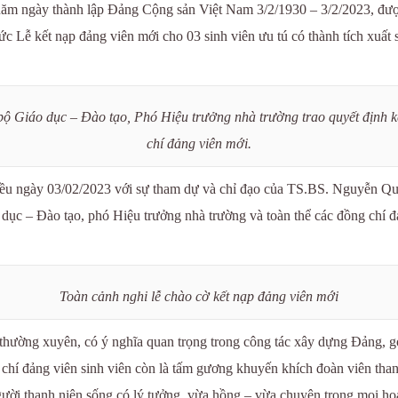
m ngày thành lập Đảng Cộng sản Việt Nam 3/2/1930 – 3/2/2023, được
ức Lễ kết nạp đảng viên mới cho 03 sinh viên ưu tú có thành tích xuất
ộ Giáo dục – Đào tạo, Phó Hiệu trưởng nhà trường trao quyết định 
chí đảng viên mới.
iều ngày 03/02/2023 với sự tham dự và chỉ đạo của TS.BS. Nguyễn Qu
 – Đào tạo, phó Hiệu trưởng nhà trường và toàn thể các đồng chí đản
Toàn cảnh nghi lễ chào cờ kết nạp đảng viên mới
thường xuyên, có ý nghĩa quan trọng trong công tác xây dựng Đảng, gó
chí đảng viên sinh viên còn là tấm gương khuyến khích đoàn viên thanh
 người thanh niên sống có lý tưởng, vừa hồng – vừa chuyên trong mọi ho