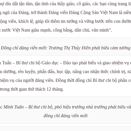
 dìu dắt tận tâm, tận tình của thầy giáo, cô giáo, các bạn cùng trang l
g ngũ của Đảng, trở thành Đảng viên Đảng Cộng Sản Việt Nam là niềm v
ng viên, khích lệ, giúp tôi thêm tin tưởng và vững bước trên con đườ
t nước Việt Nam giàu mạnh, công bằng, dân chủ, văn minh”.
Đồng chí đảng viên mới: Trương Thị Thúy Hiền phát biểu cảm tưởng
uấn – Bí thư chi bộ Giáo dục – Đào tạo phát biểu và giao nhiệm vụ c
 tu dưỡng, rèn luyện, phấn đấu, học tập, nâng cao nhận thức chính trị
hiệm vụ của người đảng viên. Đồng thời đồng chí Bí thư chi bộ phân c
trong thời gian thử thách 12 tháng.
 Minh Tuấn – Bí thư chi bộ, phó hiệu trưởng nhà trường phát biểu và
đồng chí đảng viên mới