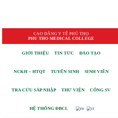
CAO ĐẲNG Y TẾ PHÚ THỌ
PHU THO MEDICAL COLLEGE
GIỚI THIỆU
TIN TỨC
ĐÀO TẠO
NCKH – HTQT
TUYỂN SINH
SINH VIÊN
TRA CỨU SÁP NHẬP
THƯ VIỆN
CỔNG SV
HỆ THỐNG ĐBCL