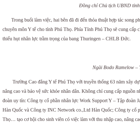
Đồng chí Chủ tịch UBND tỉnh
Trong buổi làm việc, hai bên đã đi đến thỏa thuật hợp tác song phươ
chuyên môn Y tế cho tỉnh Phú Thọ. Phía Tỉnh Phú Thọ sẽ cung cấp 
thiếu hụt nhân lực trầm trọng của bang Thuringen – CHLB Đức.
Ngài Bodo Ramelow – T
Trường Cao đẳng Y tế Phú Thọ với truyền thống 63 năm xây dựng và p
nâng cao và bảo vệ sức khỏe nhân dân. Không chỉ cung cấp nguồn nhân
đoàn uy tín: Công ty cổ phần nhân lực Work Support Y – Tập đoàn 
Hàn Quốc và Công ty INC Network co.,Ltd Hàn Quốc; Công ty cổ p
Thọ… tạo cơ hội cho sinh viên có việc làm với thu nhập cao, nâng ca