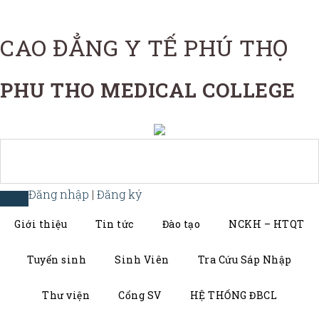
CAO ĐẲNG Y TẾ PHÚ THỌ
PHU THO MEDICAL COLLEGE
Đăng nhập
|
Đăng ký
Giới thiệu
Tin tức
Đào tạo
NCKH – HTQT
Tuyển sinh
Sinh Viên
Tra Cứu Sáp Nhập
Thư viện
Cổng SV
HỆ THỐNG ĐBCL