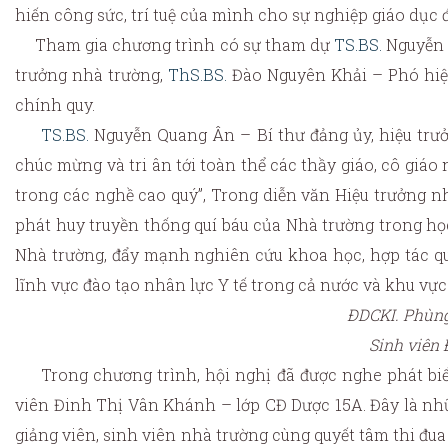
hiến công sức, trí tuệ của mình cho sự nghiệp giáo dục 
Tham gia chương trình có sự tham dự
TS.BS.
Nguyễn Q
trưởng nhà trường,
ThS.BS.
Đào Nguyên Khải – Phó hiệu 
chính quy.
TS.BS.
Nguyễn Quang Ân – Bí thư đảng ủy, hiệu trưởn
chúc mừng và tri ân tới toàn thể các thầy giáo, cô giá
trong các nghề cao quý”, Trong diễn văn Hiệu trưởng n
phát huy truyền thống quí báu của Nhà trường trong họ
Nhà trường, đẩy mạnh nghiên cứu khoa học, hợp tác quố
lĩnh vực đào tạo nhân lực Y tế trong cả nước và khu vực
ĐDCKI. Phùng
Sinh viên 
Trong chương trình, hội nghị đã được nghe phát biểu 
viên Đinh Thị Vân Khánh – lớp CĐ Dược 15A. Đây là nhữn
giảng viên, sinh viên nhà trường cùng quyết tâm thi đua