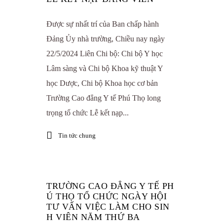
Được sự nhất trí của Ban chấp hành
Đảng Ủy nhà trường, Chiều nay ngày
22/5/2024 Liên Chi bộ: Chi bộ Y học
Lâm sàng và Chi bộ Khoa kỹ thuật Y
học Dược, Chi bộ Khoa học cơ bản
Trường Cao đẳng Y tế Phú Thọ long
trọng tổ chức Lễ kết nạp...
Tin tức chung
TRƯỜNG CAO ĐẲNG Y TẾ PH
Ú THỌ TỔ CHỨC NGÀY HỘI
TƯ VẤN VIỆC LÀM CHO SIN
H VIÊN NĂM THỨ BA