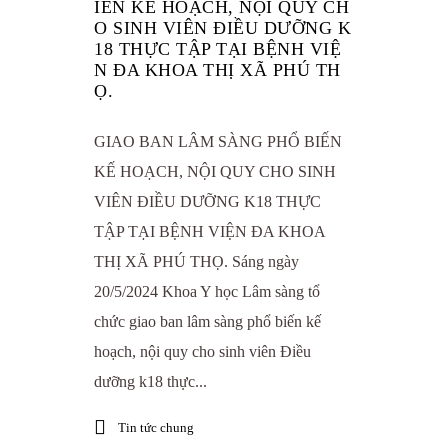
IẾN KẾ HOẠCH, NỘI QUY CH
O SINH VIÊN ĐIỀU DƯỠNG K
18 THỰC TẬP TẠI BỆNH VIỆ
N ĐA KHOA THỊ XÃ PHÚ TH
Ọ.
GIAO BAN LÂM SÀNG PHỔ BIẾN
KẾ HOẠCH, NỘI QUY CHO SINH
VIÊN ĐIỀU DƯỠNG K18 THỰC
TẬP TẠI BỆNH VIỆN ĐA KHOA
THỊ XÃ PHÚ THỌ. Sáng ngày
20/5/2024 Khoa Y học Lâm sàng tổ
chức giao ban lâm sàng phổ biến kế
hoạch, nội quy cho sinh viên Điều
dưỡng k18 thực...
Tin tức chung