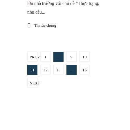
lớn nhà trường với chủ đề “Thực trạng,
nhu cầu...
Tin tức chung
PREV
1
…
9
10
11
12
13
…
16
NEXT