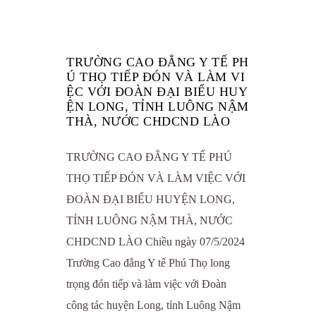
TRƯỜNG CAO ĐẲNG Y TẾ PH
Ú THỌ TIẾP ĐÓN VÀ LÀM VI
ỆC VỚI ĐOÀN ĐẠI BIỂU HUY
ỆN LONG, TỈNH LUÔNG NẬM
THÀ, NƯỚC CHDCND LÀO
TRƯỜNG CAO ĐẲNG Y TẾ PHÚ
THỌ TIẾP ĐÓN VÀ LÀM VIỆC VỚI
ĐOÀN ĐẠI BIỂU HUYỆN LONG,
TỈNH LUÔNG NẬM THÀ, NƯỚC
CHDCND LÀO Chiều ngày 07/5/2024
Trường Cao đẳng Y tế Phú Thọ long
trọng đón tiếp và làm việc với Đoàn
công tác huyện Long, tỉnh Luông Nậm