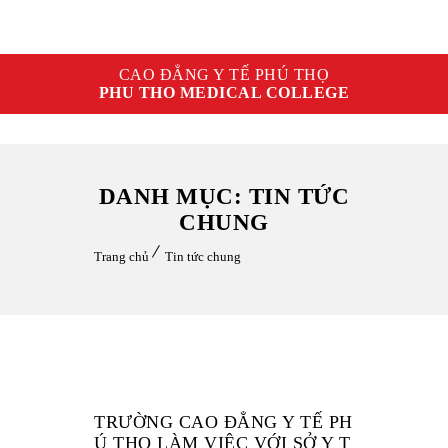
CAO ĐẲNG Y TẾ PHÚ THỌ
PHU THO MEDICAL COLLEGE
DANH MỤC: TIN TỨC
CHUNG
Trang chủ
Tin tức chung
TRƯỜNG CAO ĐẲNG Y TẾ PH
Ú THỌ LÀM VIỆC VỚI SỞ Y T