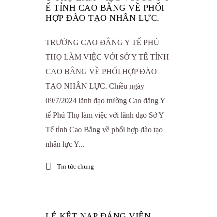
Ế TỈNH CAO BẰNG VỀ PHỐI
HỢP ĐÀO TẠO NHÂN LỰC.
TRƯỜNG CAO ĐẲNG Y TẾ PHÚ
THỌ LÀM VIỆC VỚI SỞ Y TẾ TỈNH
CAO BẰNG VỀ PHỐI HỢP ĐÀO
TẠO NHÂN LỰC. Chiều ngày
09/7/2024 lãnh đạo trường Cao đẳng Y
tế Phú Thọ làm việc với lãnh đạo Sở Y
Tế tỉnh Cao Bằng về phối hợp đào tạo
nhân lực Y...
Tin tức chung
LỄ KẾT NẠP ĐẢNG VIÊN