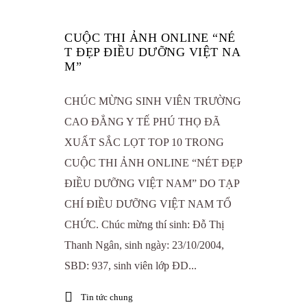
CUỘC THI ẢNH ONLINE “NÉ
T ĐẸP ĐIỀU DƯỠNG VIỆT NA
M”
CHÚC MỪNG SINH VIÊN TRƯỜNG
CAO ĐẲNG Y TẾ PHÚ THỌ ĐÃ
XUẤT SẮC LỌT TOP 10 TRONG
CUỘC THI ẢNH ONLINE “NÉT ĐẸP
ĐIỀU DƯỠNG VIỆT NAM” DO TẠP
CHÍ ĐIỀU DƯỠNG VIỆT NAM TỔ
CHỨC. Chúc mừng thí sinh: Đỗ Thị
Thanh Ngân, sinh ngày: 23/10/2004,
SBD: 937, sinh viên lớp ĐD...
Tin tức chung