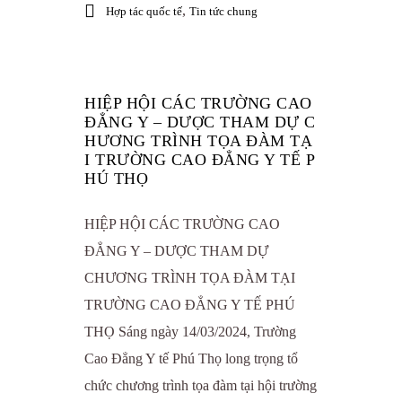
,
Hợp tác quốc tế
Tin tức chung
HIỆP HỘI CÁC TRƯỜNG CAO
ĐẲNG Y – DƯỢC THAM DỰ C
HƯƠNG TRÌNH TỌA ĐÀM TẠ
I TRƯỜNG CAO ĐẲNG Y TẾ P
HÚ THỌ
HIỆP HỘI CÁC TRƯỜNG CAO
ĐẲNG Y – DƯỢC THAM DỰ
CHƯƠNG TRÌNH TỌA ĐÀM TẠI
TRƯỜNG CAO ĐẲNG Y TẾ PHÚ
THỌ Sáng ngày 14/03/2024, Trường
Cao Đẳng Y tế Phú Thọ long trọng tổ
chức chương trình tọa đàm tại hội trường