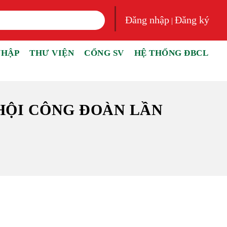
Đăng nhập
Đăng ký
|
NHẬP
THƯ VIỆN
CỔNG SV
HỆ THỐNG ĐBCL
HỘI CÔNG ĐOÀN LẦN