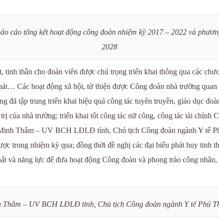
 cáo tổng kết hoạt động công đoàn nhiệm kỳ 2017 – 2022 và phươn
2028
, tinh thần cho đoàn viên được chú trọng triển khai thông qua các chươ
mát… Các hoạt động xã hội, từ thiện được Công đoàn nhà trường quan t
đã tập trung triển khai hiệu quả công tác tuyên truyền, giáo dục đoàn 
 của nhà trường; triển khai tốt công tác nữ công, công tác tài chính C
ng Minh Thắm – UV BCH LĐLĐ tỉnh, Chủ tịch Công đoàn ngành Y tế Ph
 trong nhiệm kỳ qua; đồng thời đề nghị các đại biểu phát huy tinh thầ
 và năng lực để đưa hoạt động Công đoàn và phong trào công nhân, v
Thắm – UV BCH LĐLĐ tỉnh, Chủ tịch Công đoàn ngành Y tế Phú Thọ 