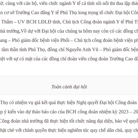
ử, cùng với cán bộ, viên chức ngành Y tế cả tỉnh sôi nổi thi đua lập 
àn cơ sở Trường Cao đẳng Y tế Phú Thọ long trọng tổ chức Đại hội C
nh Thắm – UV BCH LĐLĐ tỉnh, Chủ tịch Công đoàn ngành Y tế Phú Th
 trường,Về dự với Đại hội của chúng ta hôm nay còn có các đồng chí 
ng – Phó giám đốc bệnh viện Phổi – Chủ tịch công đoàn bệnh viện p
n tâm thần tỉnh Phú Thọ, đồng chí Nguyễn Anh Vũ – Phó giám đốc bện
biệt với sự có mặt của các đồng chí đoàn viên công đoàn Trường Cao đ
Toàn cảnh đại hội
họ có nhiệm vụ giá kết quả thực hiện Nghị quyết Đại hội Công đoàn 
óp ý kiến vào dự thảo báo cáo của BCH công đoàn nhiệm kỳ 2023 – 2
Công đoàn nhà trường đã thực hiện tốt chức năng đại diện, bảo vệ quyề
hặt chẽ với chính quyền thực hiện nghiêm túc quy chế dân chủ, quy chế