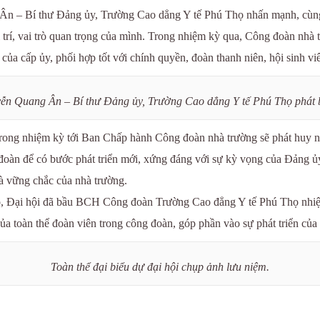
 Ân – Bí thư Đảng ủy, Trường Cao dẳng Y tế Phú Thọ nhấn mạnh, cùng 
trí, vai trò quan trọng của mình. Trong nhiệm kỳ qua, Công đoàn nhà t
của cấp ủy, phối hợp tốt với chính quyền, đoàn thanh niên, hội sinh viê
n Quang Ân – Bí thư Đảng ủy, Trường Cao dẳng Y tế Phú Thọ phát bi
ng nhiệm kỳ tới Ban Chấp hành Công đoàn nhà trường sẽ phát huy năng
đoàn để có bước phát triển mới, xứng đáng với sự kỳ vọng của Đảng 
và vững chắc của nhà trường.
cao, Đại hội đã bầu BCH Công đoàn Trường Cao đẳng Y tế Phú Thọ nhi
của toàn thể đoàn viên trong công đoàn, góp phần vào sự phát triển của
Toàn thể đại biểu dự đại hội chụp ảnh lưu niệm.