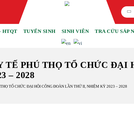
– HTQT
TUYỂN SINH
SINH VIÊN
TRA CỨU SÁP 
 TẾ PHÚ THỌ TỔ CHỨC ĐẠI 
3 – 2028
HỌ TỔ CHỨC ĐẠI HỘI CÔNG ĐOÀN LẦN THỨ II, NHIỆM KỲ 2023 – 2028