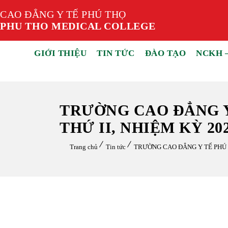
CAO ĐẲNG Y TẾ PHÚ THỌ
PHU THO MEDICAL COLLEGE
GIỚI THIỆU
TIN TỨC
ĐÀO TẠO
NCKH 
TRƯỜNG CAO ĐẲNG Y
THỨ II, NHIỆM KỲ 202
Trang chủ
Tin tức
TRƯỜNG CAO ĐẲNG Y TẾ PHÚ T