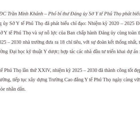
ĐC Trần Minh Khánh – Phó bí thư Đảng ủy Sở Y tế Phú Thọ phát biể
Sở Y tế Phú Thọ đã phát biểu chỉ đạo: Nhiệm kỳ 2020 – 2025 Đản
Sở Y tế Phú Thọ và sự nỗ lực của Ban chấp hành Đảng ủy cùng toàn th
25 – 2030 nhà trường đưa ra 18 chỉ tiêu, với sự đoàn kết thống nhất,
rường Đại học kỹ thuật Y dược; hợp tác các nhà đầu tư triển khai dự á
ú Thọ lần thứ XXIV, nhiệm kỳ 2025 – 2030 đã thành công tốt đẹp, l
 trường, tiếp tục xây dựng Trường Cao đẳng Y tế Phú Thọ ngày càng vữ
hỏe nhân dân.