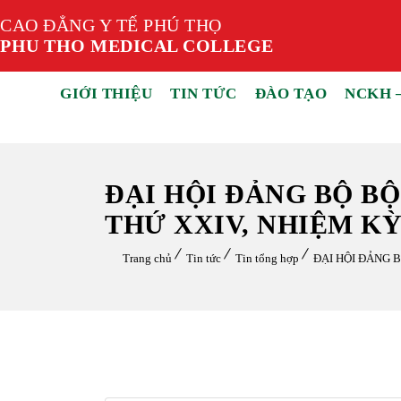
CAO ĐẲNG Y TẾ PHÚ THỌ
PHU THO MEDICAL COLLEGE
GIỚI THIỆU
TIN TỨC
ĐÀO TẠO
NCKH 
ĐẠI HỘI ĐẢNG BỘ B
THỨ XXIV, NHIỆM KỲ 
Trang chủ
Tin tức
Tin tổng hợp
ĐẠI HỘI ĐẢNG 