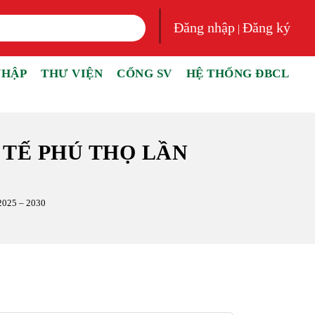
Đăng nhập
Đăng ký
|
NHẬP
THƯ VIỆN
CỔNG SV
HỆ THỐNG ĐBCL
 TẾ PHÚ THỌ LẦN
025 – 2030