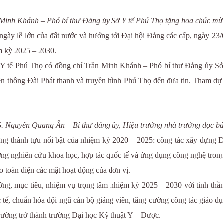
inh Khánh – Phó bí thư Đảng ủy Sở Y tế Phú Thọ tặng hoa chúc mừn
gày lễ lớn của đất nước và hướng tới Đại hội Đảng các cấp, ngày 23
m kỳ 2025 – 2030.
Y tế Phú Thọ có đồng chí Trần Minh Khánh – Phó bí thư Đảng ủy S
 thông Đài Phát thanh và truyền hình Phú Thọ đến đưa tin. Tham dự Đ
. Nguyễn Quang Ân – Bí thư đảng ủy, Hiệu trưởng nhà trường đọc b
 thành tựu nổi bật của nhiệm kỳ 2020 – 2025: công tác xây dựng Đả
ường nghiên cứu khoa học, hợp tác quốc tế và ứng dụng công nghệ tron
đạo toàn diện các mặt hoạt động của đơn vị.
mục tiêu, nhiệm vụ trọng tâm nhiệm kỳ 2025 – 2030 với tinh thần đo
 tế, chuẩn hóa đội ngũ cán bộ giảng viên, tăng cường công tác giáo dụ
trường trở thành trường Đại học Kỹ thuật Y – Dược.