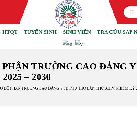
– HTQT
TUYỂN SINH
SINH VIÊN
TRA CỨU SÁP 
Ộ PHẬN TRƯỜNG CAO ĐẲNG Y
2025 – 2030
BỘ BỘ PHẬN TRƯỜNG CAO ĐẲNG Y TẾ PHÚ THỌ LẦN THỨ XXIV, NHIỆM KỲ 2