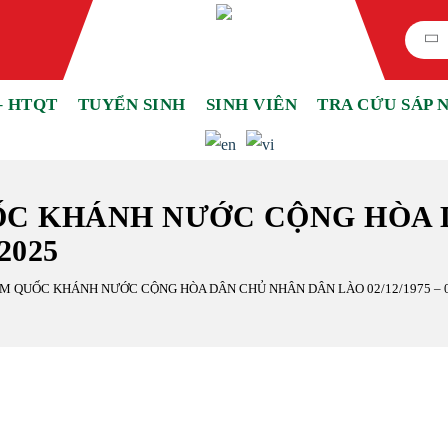
– HTQT
TUYỂN SINH
SINH VIÊN
TRA CỨU SÁP 
UỐC KHÁNH NƯỚC CỘNG HÒA
/2025
ĂM QUỐC KHÁNH NƯỚC CỘNG HÒA DÂN CHỦ NHÂN DÂN LÀO 02/12/1975 – 0