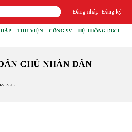
Đăng nhập
Đăng ký
|
NHẬP
THƯ VIỆN
CỔNG SV
HỆ THỐNG ĐBCL
 DÂN CHỦ NHÂN DÂN
2/12/2025