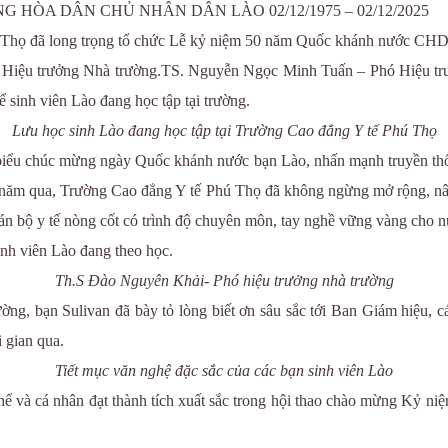
HÒA DÂN CHỦ NHÂN DÂN LÀO 02/12/1975 – 02/12/2025
ú Thọ đã long trọng tổ chức Lễ kỷ niệm 50 năm Quốc khánh nước C
 Hiệu trưởng Nhà trường.TS. Nguyễn Ngọc Minh Tuấn – Phó Hiệu trư
ể sinh viên Lào đang học tập tại trường.
Lưu học sinh Lào đang học tập tại Trường Cao đẳng Y tế Phú Thọ
 biểu chúc mừng ngày Quốc khánh nước bạn Lào, nhấn mạnh truyền thốn
ều năm qua, Trường Cao đẳng Y tế Phú Thọ đã không ngừng mở rộng, n
án bộ y tế nòng cốt có trình độ chuyên môn, tay nghề vững vàng cho n
inh viên Lào đang theo học.
Th.S Đào Nguyên Khải- Phó hiệu trưởng nhà trường
ường, bạn Sulivan đã bày tỏ lòng biết ơn sâu sắc tới Ban Giám hiệu, 
i gian qua.
Tiết mục văn nghệ đặc sắc của các bạn sinh viên Lào
ập thể và cá nhân đạt thành tích xuất sắc trong hội thao chào mừng 