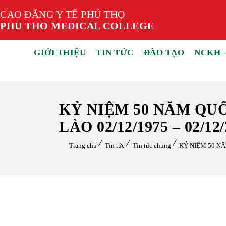
CAO ĐẲNG Y TẾ PHÚ THỌ
PHU THO MEDICAL COLLEGE
GIỚI THIỆU
TIN TỨC
ĐÀO TẠO
NCKH 
KỶ NIỆM 50 NĂM Q
LÀO 02/12/1975 – 02/12
Trang chủ
Tin tức
Tin tức chung
KỶ NIỆM 50 N