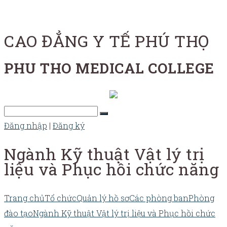
CAO ĐẲNG Y TẾ PHÚ THỌ
PHU THO MEDICAL COLLEGE
Đăng nhập
|
Đăng ký
Ngành Kỹ thuật Vật lý trị
liệu và Phục hồi chức năng
Trang chủ
Tổ chức
Quản lý hồ sơ
Các phòng ban
Phòng
đào tạo
Ngành Kỹ thuật Vật lý trị liệu và Phục hồi chức