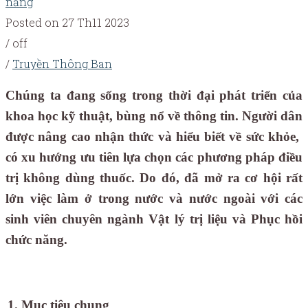
năng
Posted on 27 Th11 2023
/
off
/
Truyền Thông Ban
Chúng ta đang sống trong
thời đại phát triển của
khoa học kỹ thuật, bùng nổ về thông tin. Người dân
được
nâng cao nhận thức và hiểu biết về sức khỏe
,
có xu hướng ưu tiên lựa
chọn
các phương pháp điều
trị không dùng thuốc.
Do đó, đã
mở ra cơ hội rất
lớn việc làm ở trong nước
và
nước ngoài với các
sinh viên chuyên ngành
V
ật lý trị liệu và
P
hục hồi
chức năng
.
1. Mục tiêu chung