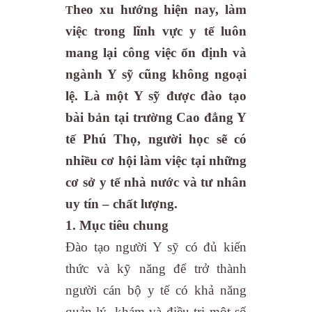
heo xu hướng hiện nay, làm
T
việc trong lĩnh vực y tế luôn
mang lại công việc ổn định và
ngành
Y s
ỹ
cũng không ngoại
lệ.
L
à một Y s
ỹ
được đào tạo
bài bản
tại trường Cao đẳng Y
tế Phú Thọ
,
người học
sẽ có
nhiều
cơ hội
làm việc tại những
cơ sở y tế nhà nước và tư nhân
uy tín – chất lượng.
1. Mục tiêu chung
Đào tạo người Y sỹ có đủ kiến
thức và kỹ năng để trở thành
người cán bộ y tế có khả năng
quản lý, khám và điều trị một số