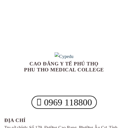
CAO ĐẲNG Y TẾ PHÚ THỌ
PHU THO MEDICAL COLLEGE
0969 118800
ĐỊA CHỈ
Trụ sở chính: Số 179, Đường Cao Bang, Phường Âu Cơ, Tỉnh