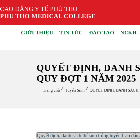
CAO ĐẲNG Y TẾ PHÚ THỌ
PHU THO MEDICAL COLLEGE
GIỚI THIỆU
TIN TỨC
ĐÀO TẠO
NCKH 
QUYẾT ĐỊNH, DANH 
QUY ĐỢT 1 NĂM 2025
Trang chủ
Tuyển Sinh
QUYẾT ĐỊNH, DANH SÁCH 
Quyết định, danh sách thí sinh trúng tuyển Cao đẳ