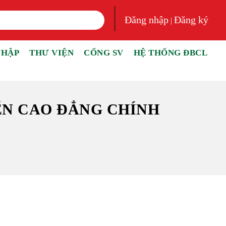
Đăng nhập
Đăng ký
|
NHẬP
THƯ VIỆN
CỔNG SV
HỆ THỐNG ĐBCL
ỂN CAO ĐẲNG CHÍNH