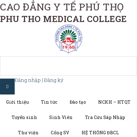
CAO ĐẲNG Y TẾ PHÚ THỌ
PHU THO MEDICAL COLLEGE
Đăng nhập
|
Đăng ký
Giới thiệu
Tin tức
Đào tạo
NCKH – HTQT
Tuyển sinh
Sinh Viên
Tra Cứu Sáp Nhập
Thư viện
Cổng SV
HỆ THỐNG ĐBCL