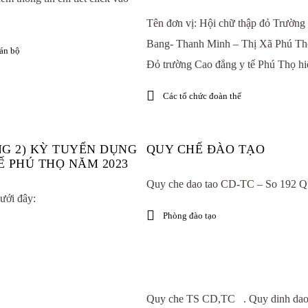
Tên đơn vị: Hội chữ thập đỏ Trườ
Bang- Thanh Minh – Thị Xã Phú Thọ 
án bộ
Đỏ trường Cao đẳng y tế Phú Thọ hiện
Các tổ chức đoàn thể
NG 2) KỲ TUYỂN DỤNG
QUY CHẾ ĐÀO TẠO
 PHÚ THỌ NĂM 2023
Quy che dao tao CD-TC – So 192 Q
ưới đây:
Phòng đào tạo
Quy che TS CD,TC . Quy dinh dao t