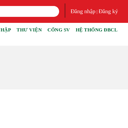
Đăng nhập
Đăng ký
|
NHẬP
THƯ VIỆN
CỔNG SV
HỆ THỐNG ĐBCL