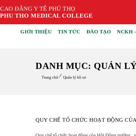
CAO ĐẲNG Y TẾ PHÚ THỌ
PHU THO MEDICAL COLLEGE
GIỚI THIỆU
TIN TỨC
ĐÀO TẠO
NCKH 
DANH MỤC: QUẢN LÝ
Trang chủ
Quản lý hồ sơ
QUY CHẾ TỔ CHỨC HOẠT ĐỘNG CỦ
Quy chế tổ chức hoạt động của Hội Đồng trường , xem