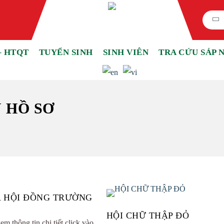
– HTQT
TUYỂN SINH
SINH VIÊN
TRA CỨU SÁP 
 HỒ SƠ
A HỘI ĐỒNG TRƯỜNG
HỘI CHỮ THẬP ĐỎ
 thông tin chi tiết click vào