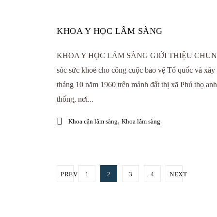
KHOA Y HỌC LÂM SÀNG
KHOA Y HỌC LÂM SÀNG GIỚI THIỆU CHUNG Để
sóc sức khoẻ cho công cuộc bảo vệ Tổ quốc và xây 
tháng 10 năm 1960 trên mảnh đất thị xã Phú thọ anh
thống, nơi...
,
Khoa cận lâm sàng
Khoa lâm sàng
PREV
1
2
3
4
NEXT