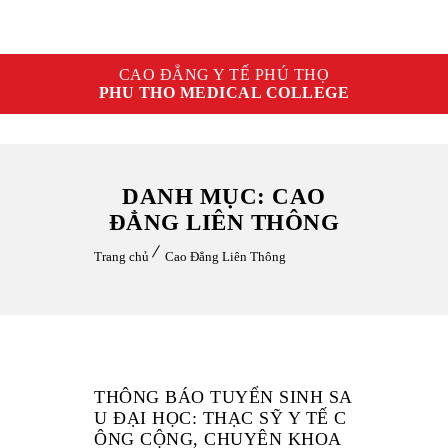
CAO ĐẲNG Y TẾ PHÚ THỌ
PHU THO MEDICAL COLLEGE
DANH MỤC: CAO
ĐẲNG LIÊN THÔNG
Trang chủ
Cao Đẳng Liên Thông
THÔNG BÁO TUYỂN SINH SA
U ĐẠI HỌC: THẠC SỸ Y TẾ C
ÔNG CỘNG, CHUYÊN KHOA