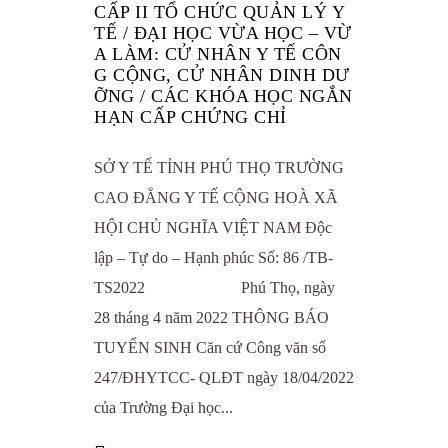
CẤP II TỔ CHỨC QUẢN LÝ Y
TẾ / ĐẠI HỌC VỪA HỌC – VỪ
A LÀM: CỬ NHÂN Y TẾ CÔN
G CỘNG, CỬ NHÂN DINH DƯ
ỠNG / CÁC KHÓA HỌC NGẮN
HẠN CẤP CHỨNG CHỈ
SỞ Y TẾ TỈNH PHÚ THỌ TRƯỜNG
CAO ĐẲNG Y TẾ CỘNG HOÀ XÃ
HỘI CHỦ NGHĨA VIỆT NAM Độc
lập – Tự do – Hạnh phúc Số: 86 /TB-
TS2022 Phú Thọ, ngày
28 tháng 4 năm 2022 THÔNG BÁO
TUYỂN SINH Căn cứ Công văn số
247/ĐHYTCC- QLĐT ngày 18/04/2022
của Trường Đại học...